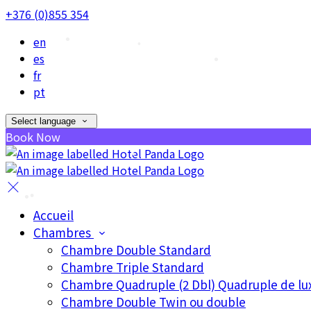
+376 (0)855 354
•
en
es
fr
pt
•
•
Select language
•
Book Now
Accueil
•
Chambres
Chambre Double Standard
Chambre Triple Standard
Chambre Quadruple (2 Dbl) Quadruple de lu
Chambre Double Twin ou double