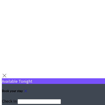
Available Tonight
Book your stay
Check In