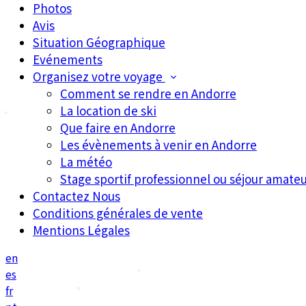
Photos
Avis
Situation Géographique
Evénements
Organisez votre voyage
Comment se rendre en Andorre
La location de ski
Que faire en Andorre
Les évènements à venir en Andorre
La météo
Stage sportif professionnel ou séjour amateu
Contactez Nous
Conditions générales de vente
Mentions Légales
•
en
•
es
fr