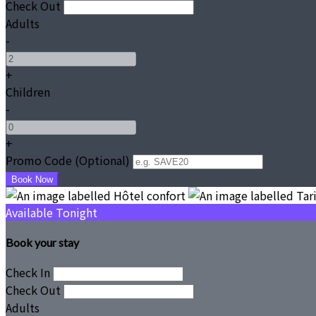
Check Out
Adults
-
+
Children
-
+
Promo Code (Optional)
Available Tonight
Book your stay
Check In
Check Out
Adults