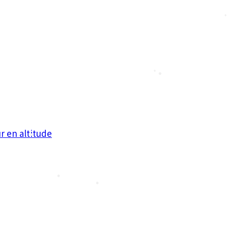
•
•
•
•
•
•
•
•
•
r en altitude
•