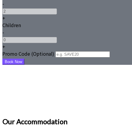
-
+
Children
-
+
Promo Code (Optional)
Our Accommodation