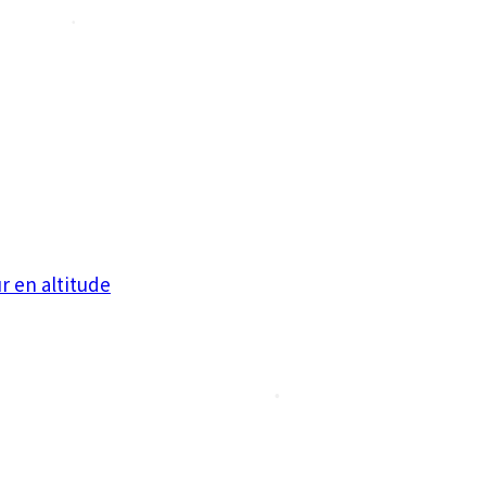
•
•
•
r en altitude
•
•
•