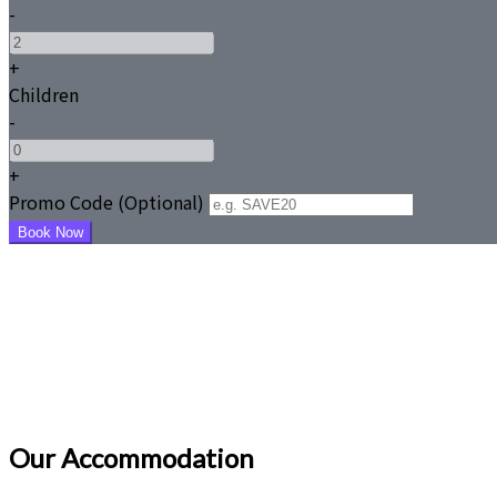
-
+
Children
-
+
Promo Code (Optional)
Our Accommodation