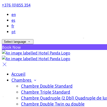
+376 (0)855 354
en
es
fr
pt
Select language
Book Now
Accueil
Chambres
Chambre Double Standard
Chambre Triple Standard
Chambre Quadruple (2 Dbl) Quadruple de lu
Chambre Double Twin ou double