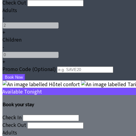
Check Out
•
Adults
-
+
Children
-
+
Promo Code (Optional)
Available Tonight
Book your stay
Check In
Check Out
Adults