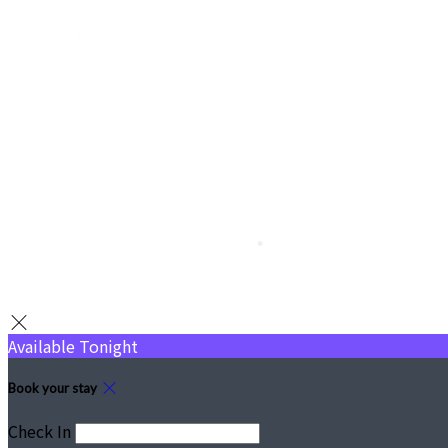
•
Available Tonight
Book your stay
•
Check In