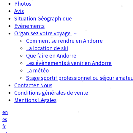
Photos
Avis
•
Situation Géographique
•
Evénements
•
•
Organisez votre voyage
•
Comment se rendre en Andorre
La location de ski
Que faire en Andorre
Les évènements à venir en Andorre
•
La météo
Stage sportif professionnel ou séjour amateu
Contactez Nous
Conditions générales de vente
•
Mentions Légales
•
en
es
fr
•