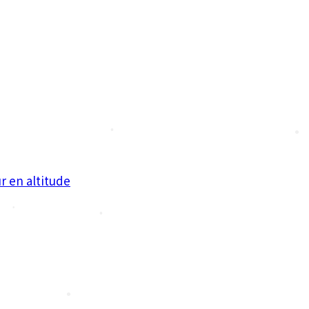
•
•
r en altitude
•