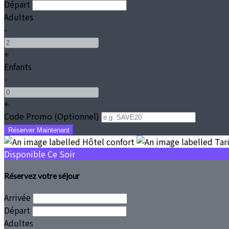
Départ
Adultes
-
+
Enfants
-
+
Code Promo
(
Optionnel
)
Disponible Ce Soir
Réservez votre séjour
Arrivée
Départ
Adultes