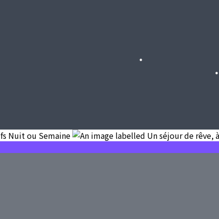
•
•
•