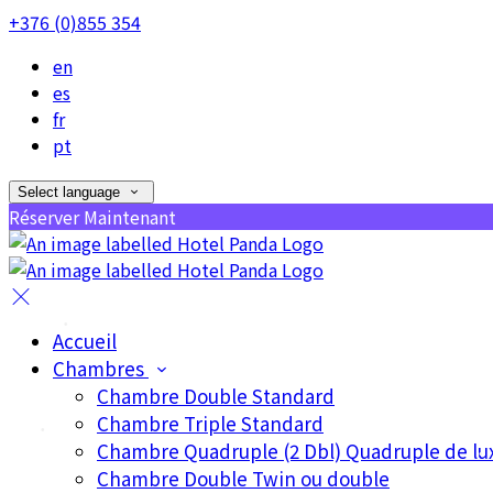
+376 (0)855 354
en
es
fr
pt
Select language
Réserver Maintenant
Accueil
Chambres
Chambre Double Standard
Chambre Triple Standard
Chambre Quadruple (2 Dbl) Quadruple de lu
Chambre Double Twin ou double