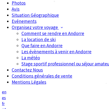
Photos
•
Avis
Situation Géographique
Evénements
•
Organisez votre voyage
•
Comment se rendre en Andorre
La location de ski
Que faire en Andorre
•
Les évènements à venir en Andorre
•
La météo
•
Stage sportif professionnel ou séjour amateu
Contactez Nous
Conditions générales de vente
Mentions Légales
•
•
en
es
fr