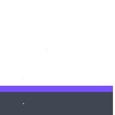
•
•
•
•