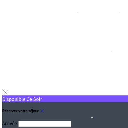
•
•
•
•
Disponible Ce Soir
Réservez votre séjour
Arrivée