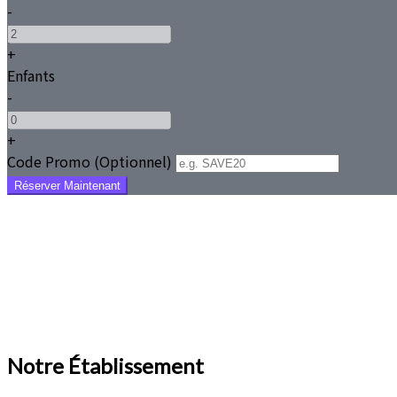
-
+
Enfants
-
+
Code Promo
(
Optionnel
)
Notre Établissement