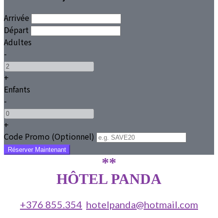
Arrivée
Départ
Adultes
-
+
Enfants
-
+
Code Promo
(
Optionnel
)
**
HÔTEL PANDA
+376 855.354
hotelpanda@hotmail.com