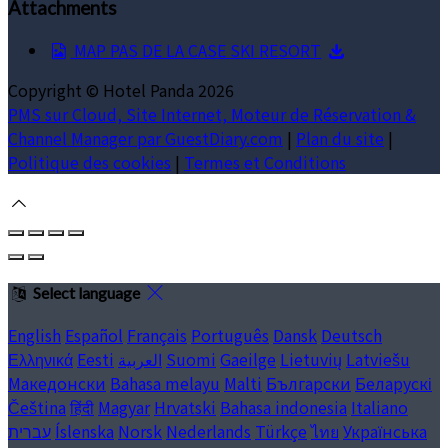
Attachments
MAP PAS DE LA CASE SKI RESORT
Copyright ©
Hotel Panda 2026
PMS sur Cloud, Site Internet, Moteur de Réservation &
Channel Manager par GuestDiary.com
|
Plan du site
|
Politique des cookies
|
Termes et Conditions
Select language
English
Español
Français
Português
Dansk
Deutsch
Ελληνικά
Eesti
العربية
Suomi
Gaeilge
Lietuvių
Latviešu
Македонски
Bahasa melayu
Malti
Български
Беларускі
Čeština
हिंदी
Magyar
Hrvatski
Bahasa indonesia
Italiano
עברית
Íslenska
Norsk
Nederlands
Türkçe
ไทย
Українська