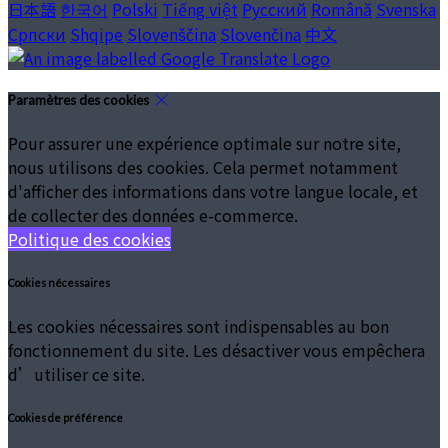
日本語
한국어
Polski
Tiếng việt
Русский
Română
Svenska
Српски
Shqipe
Slovenščina
Slovenčina
中文
Paramètres des cookies
Pour assurer une expérience optimale sur notre site,
nous utilisons des cookies. Cela permet notamment
d'afficher des informations dans votre langue locale, et
de collecter des données e-commerce.
Politique des cookies
Cookies nécessaires
Les cookies nécessaires sont indispensables au bon
fonctionnement du site. Les désactiver vous empêchera
d’utiliser ce site.
Cookies de préférence