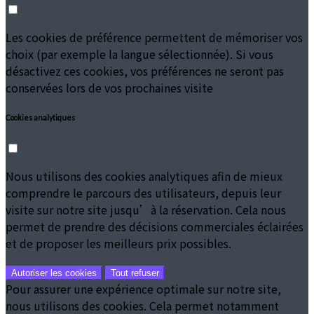
Les cookies de préférence permettent de mémoriser vos
choix (par exemple la langue sélectionnée). Si vous
désactivez ces cookies, vos préférences ne seront pas
conservées lors de vos prochaines visite
Cookies analytiques
Nous utilisons des cookies analytiques afin de mieux
comprendre le parcours des utilisateurs, depuis leur
visite sur notre site jusqu’à la réservation. Cela nous
permet de prendre des décisions commerciales éclairées
et de proposer les meilleurs prix possibles.
Autoriser les cookies
Tout refuser
Pour assurer une expérience optimale sur notre site,
nous utilisons des cookies. Cela permet notamment