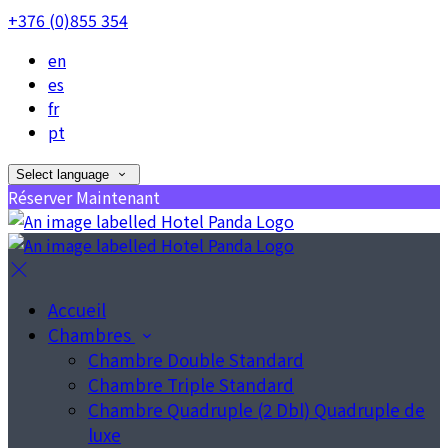
+376 (0)855 354
en
es
fr
pt
Select language
Réserver Maintenant
Accueil
Chambres
Chambre Double Standard
Chambre Triple Standard
Chambre Quadruple (2 Dbl) Quadruple de
luxe