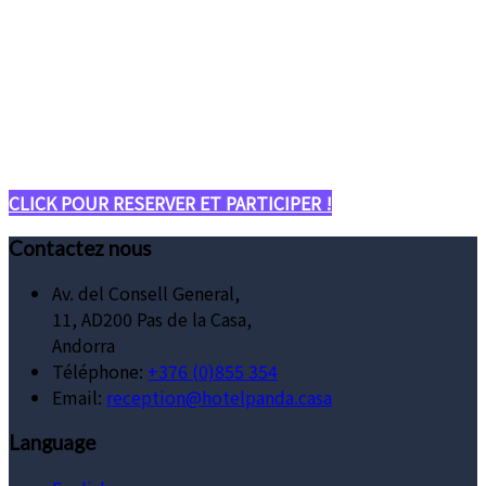
CLICK POUR RESERVER ET PARTICIPER !
Contactez nous
Av. del Consell General,
11, AD200 Pas de la Casa,
Andorra
Téléphone
:
+376 (0)855 354
Email:
reception@hotelpanda.casa
Language