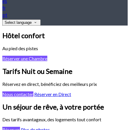
es
fr
pt
Select language
Hôtel confort
Au pied des pistes
Réserver une Chambre
Tarifs Nuit ou Semaine
Réservez en direct, bénéficiez des meilleurs prix
Nous contacter
Réserver en Direct
Un séjour de rêve, à votre portée
Des tarifs avantageux, des logements tout confort
Réserver
Plus de photos