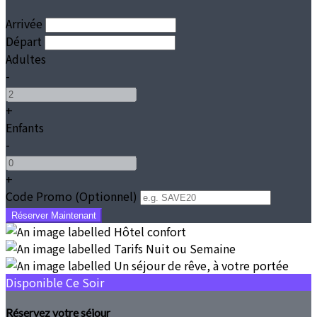
Arrivée
Départ
Adultes
-
+
Enfants
-
+
Code Promo
(
Optionnel
)
Disponible Ce Soir
Réservez votre séjour