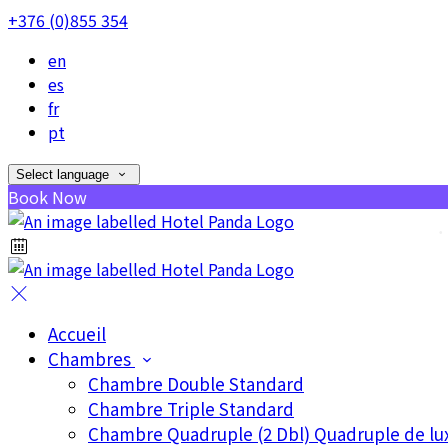
+376 (0)855 354
en
es
fr
pt
Select language
Book Now
Accueil
•
Chambres
Chambre Double Standard
Chambre Triple Standard
Chambre Quadruple (2 Dbl) Quadruple de lu