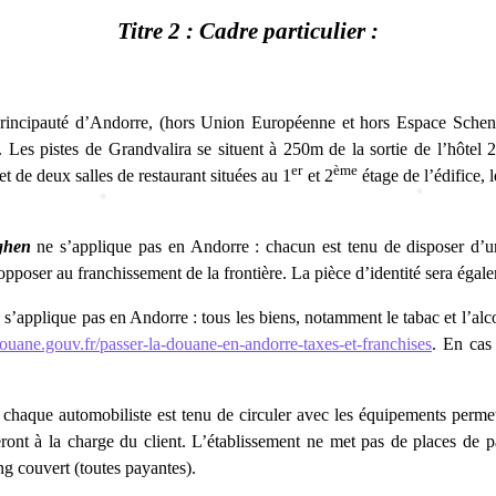
Titre 2 : Cadre particulier :
 Principauté d’Andorre, (hors Union Européenne et hors Espace Scheng
 Les pistes de Grandvalira se situent à 250m de la sortie de l’hôtel 
er
ème
 de deux salles de restaurant situées au 1
et 2
étage de l’édifice, 
•
nghen
ne s’applique pas en Andorre : chacun est tenu de disposer d’une
pposer au franchissement de la frontière. La pièce d’identité sera égale
s’applique pas en Andorre : tous les biens, notamment le tabac et l’alco
ouane.gouv.fr/passer-la-douane-en-andorre-taxes-et-franchises
. En cas
•
haque automobiliste est tenu de circuler avec les équipements permetta
nt à la charge du client. L’établissement ne met pas de places de park
g couvert (toutes payantes).