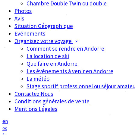
Chambre Double Twin ou double
Photos
Avis
Situation Géographique
Evénements
Organisez votre voyage
Comment se rendre en Andorre
La location de ski
Que faire en Andorre
Les évènements à venir en Andorre
La météo
•
Stage sportif professionnel ou séjour amateu
Contactez Nous
Conditions générales de vente
•
Mentions Légales
•
en
es
•