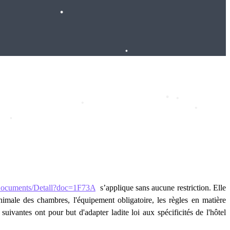
•
•
•
•
Documents/Detall?doc=1F73A
s’applique sans aucune restriction. Elle
•
•
minimale des chambres, l'équipement obligatoire, les règles en matière
 suivantes ont pour but d'adapter ladite loi aux spécificités de l'hôtel