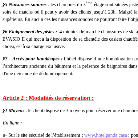
ème
§5 Nuisances sonores
: les chambres du 3
étage sont situées just
soirs de matchs où il peut y avoir des clients jusqu’à 23h. Malgré l
•
supérieurs. En aucun ces les nuisances sonores ne pourront faire l’
§6 Eloignement des pistes :
4 minutes de marche chaussures de ski aux
EVASIO II qui met à la disposition de sa clientèle des casiers chauffé
choisi, est à sa charge exclusive.
§7 – Accès pour handicapés :
l’hôtel dispose d’une homologation pou
l’architecture ancienne du bâtiment et la présence de baignoires dans 
d'une demande de dédommagement.
Article 2 : Modalités de réservation :
§1 Moyens
: le client dispose de 3 moyens pour réserver une chambre
En ligne :
 Sur le site sécurisé de l’établissement :
www.hotelpanda.casa
; pou