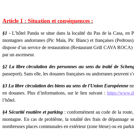
Article 1 : Situation et conséquences :
•
•
•
§1 -
L’hôtel Panda se situe dans la localité du Pas de la Casa, en
montagnes andorranes (Pic Maïa, Pic Blanc) et françaises (Pedrous).
dispose d’un service de restauration (Restaurant Grill CAVA ROCA) et
•
par un ascenseur.
§2 La libre circulation des personnes au sens du traité de Sche
passeport). Sans elle, les douanes françaises ou andorranes peuvent s’o
§3 La libre circulation des biens au sens de l'Union Européenne
ne 
en douanes. Plus d’informations, sur le lien suivant :
https://www.d
l’hôtel.
§4 Sécurité routière et parking
: conformément au code de la route, c
•
•
montagne. En cas de problème, la totalité des frais de dépannage sero
nombreuses places communales en extérieur (zone bleue) ou en parkin