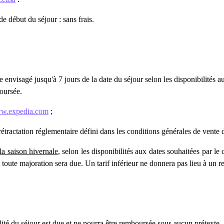
 début du séjour : sans frais.
e envisagé jusqu'à 7 jours de la date du séjour selon les disponibilités au
boursée.
w.expedia.com
;
rétractation réglementaire défini dans les conditions générales de vente d
a saison hivernale
, selon les disponibilités aux dates souhaitées par le 
et toute majoration sera due. Un tarif inférieur ne donnera pas lieu à un
alité du séjour est due et ne pourra être remboursée sous aucun prétexte.