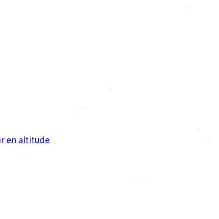
•
r en altitude
•