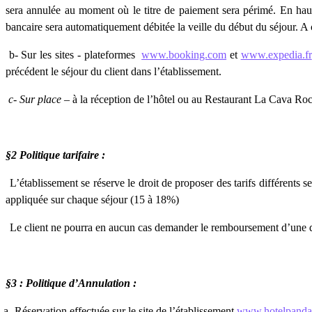
sera annulée au moment où le titre de paiement sera périmé. En haute 
bancaire sera automatiquement débitée la veille du début du séjour. A c
 Sur les sites - plateformes
www.booking.com
et
www.expedia.fr
précédent le séjour du client dans l’établissement.
- Sur place –
à la réception de l’hôtel ou au Restaurant La Cava Roca
§2 Politique tarifaire :
L’établissement se réserve le droit de proposer des tarifs différents 
appliquée sur chaque séjour (15 à 18%)
Le client ne pourra en aucun cas demander le remboursement d’une diff
§3 : Politique d’Annulation :
a-
Réservation
effectuée sur le site de l’établissement
www.hotelpanda