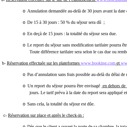
Annulation demandée au-delà de 30 jours avant la date de
o
De 15 à 30 jours : 50 % du séjour sera dû ;
o
En deçà de 15 jours : la totalité du séjour sera due.
o
Le report du séjour sans modification tarifaire pourra êtr
o
Toute différence tarifaire sera selon le cas due ou rem
b-
Réservation
effectuée sur les plateformes
www.booking.com
et
ww
Pas d’annulation sans frais possible au-delà du délai de 
o
Un report du séjour pourra être envisagé
en dehors de l
o
jours. Le tarif prévu à la date du report sera appliqué 
Sans cela, la totalité du séjour est dûe.
o
c-
Réservation sur place et après le check-in :
Dès que le client a ouvert la porte de sa chambre, la tot