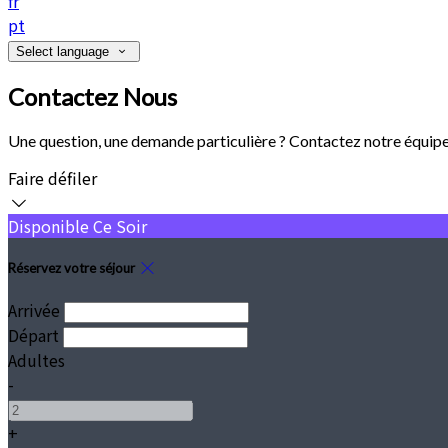
fr
pt
Select language
Contactez Nous
Une question, une demande particulière ? Contactez notre équipe
Faire défiler
Disponible Ce Soir
Réservez votre séjour
Arrivée
Départ
Adultes
-
+