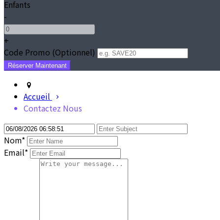
Enfants
-
+
Code Promo
(
Optionnel
)
Accueil
Contactez Nous
Nom
*
Email*