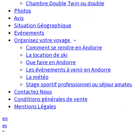
Chambre Double Twin ou double
Photos
Avis
•
Situation Géographique
Evénements
•
Organisez votre voyage
Comment se rendre en Andorre
La location de ski
Que faire en Andorre
Les évènements à venir en Andorre
La météo
Stage sportif professionnel ou séjour amateu
Contactez Nous
Conditions générales de vente
Mentions Légales
•
en
es