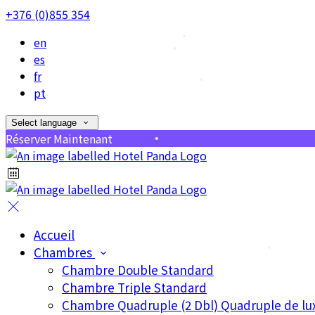
+376 (0)855 354
en
•
•
es
fr
•
pt
Select language
•
Réserver Maintenant
•
Accueil
Chambres
•
Chambre Double Standard
Chambre Triple Standard
Chambre Quadruple (2 Dbl) Quadruple de lu
•