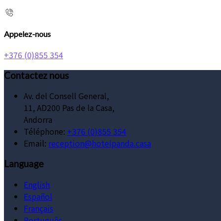
Appelez-nous
+376 (0)855 354
Contactez nous
Av. del Consell General,
11, AD200 Pas de la Casa,
Andorra
Téléphone
:
+376 (0)855 354
Email:
reception@hotelpanda.casa
Language
English
Español
Français
Português