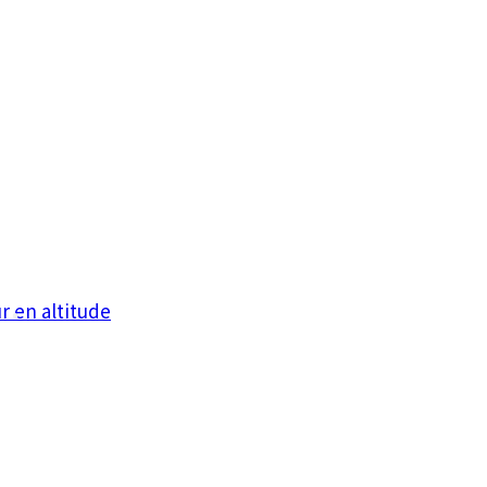
r en altitude
•