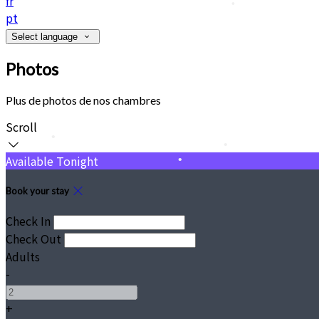
fr
pt
•
Select language
Photos
Plus de photos de nos chambres
Scroll
Available Tonight
Book your stay
Check In
Check Out
•
Adults
•
-
+