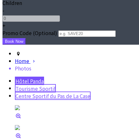
Children
-
+
Promo Code (Optional)
Home
Photos
Hôtel Panda
Tourisme Sportif
Centre Sportif du Pas de La Case