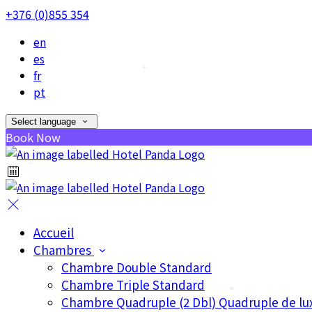
•
+376 (0)855 354
en
•
es
fr
pt
•
Select language
Book Now
•
•
•
Accueil
Chambres
Chambre Double Standard
Chambre Triple Standard
Chambre Quadruple (2 Dbl) Quadruple de lu