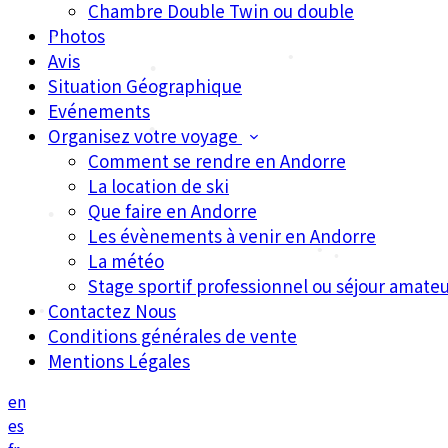
Chambre Double Twin ou double
Photos
Avis
Situation Géographique
•
Evénements
Organisez votre voyage
Comment se rendre en Andorre
•
La location de ski
Que faire en Andorre
Les évènements à venir en Andorre
•
La météo
Stage sportif professionnel ou séjour amateu
•
•
Contactez Nous
•
Conditions générales de vente
Mentions Légales
•
en
es
•
•