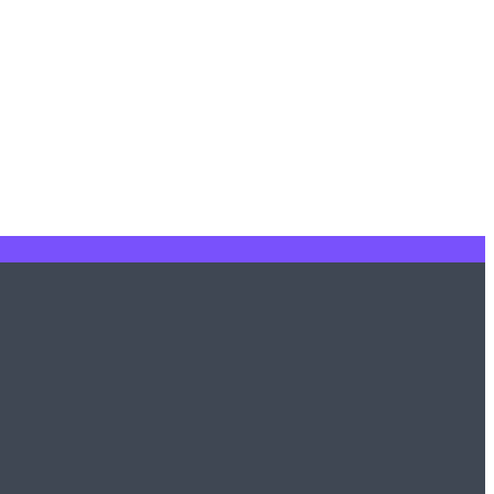
•
•
•