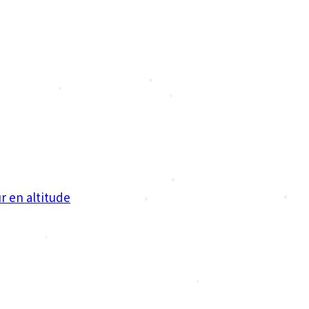
•
•
•
•
•
•
•
•
r en altitude
•
•
•
•