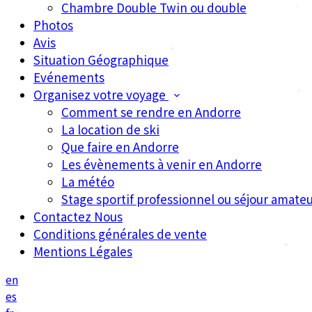
Chambre Double Twin ou double
•
Photos
•
•
Avis
Situation Géographique
Evénements
Organisez votre voyage
•
Comment se rendre en Andorre
•
La location de ski
Que faire en Andorre
Les évènements à venir en Andorre
La météo
Stage sportif professionnel ou séjour amateu
Contactez Nous
Conditions générales de vente
Mentions Légales
en
es