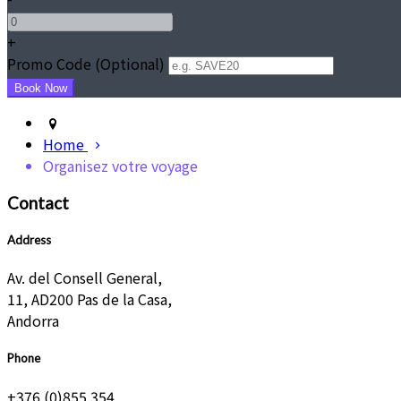
+
•
Promo Code (Optional)
Home
Organisez votre voyage
Contact
Address
Av. del Consell General,
11, AD200 Pas de la Casa,
Andorra
Phone
+376 (0)855 354