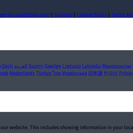
ger by GuestDiary.com
|
Sitemap
|
Cookie Policy
|
Terms An
ά
Eesti
العربية
Suomi
Gaeilge
Lietuvių
Latviešu
Македонски
orsk
Nederlands
Türkçe
ไทย
Українська
日本語
한국어
Polski
 our website. This includes showing information in your loc