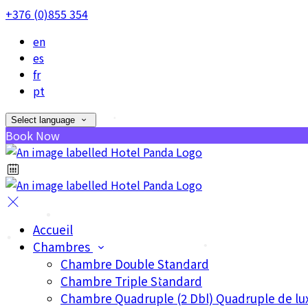
+376 (0)855 354
•
en
es
fr
pt
Select language
Book Now
•
•
Accueil
Chambres
•
Chambre Double Standard
Chambre Triple Standard
•
Chambre Quadruple (2 Dbl) Quadruple de lu
•
•