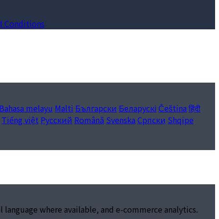
d Conditions
Bahasa melayu
Malti
Български
Беларускі
Čeština
हिंदी
Tiếng việt
Русский
Română
Svenska
Српски
Shqipe
al language where available, and e-commerce analytics.