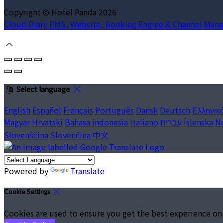
Copyright ©
Hotel Panda 2026
Cloud Diary PMS, Website, Booking Engine & Channel Mana
Select language
English
Español
Français
Português
Dansk
Deutsch
Ελληνικ
Magyar
Hrvatski
Bahasa indonesia
Italiano
עברית
Íslenska
N
Slovenščina
Slovenčina
中文
Powered by
Translate
Cookie Settings
Cookies are used to ensure you get the best experience on