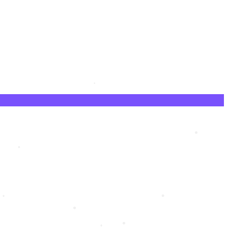
•
•
•