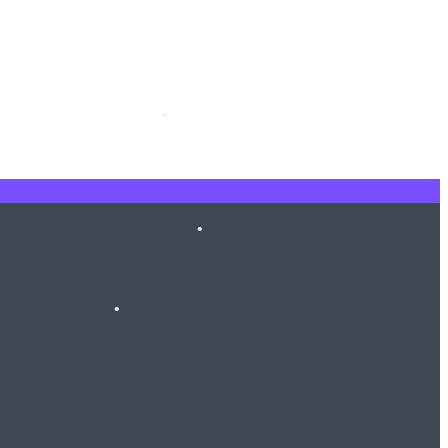
•
•
•
•