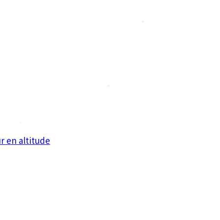
•
•
•
•
•
r en altitude
•
•