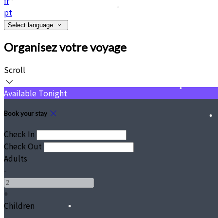
fr
pt
•
Select language
•
•
Organisez votre voyage
Scroll
•
Available Tonight
Book your stay
Check In
Check Out
Adults
-
+
Children
-