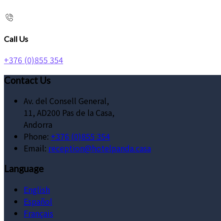
Call Us
+376 (0)855 354
Contact Us
Av. del Consell General,
11, AD200 Pas de la Casa,
Andorra
Phone:
+376 (0)855 354
Email:
reception@hotelpanda.casa
Language
English
Español
Français