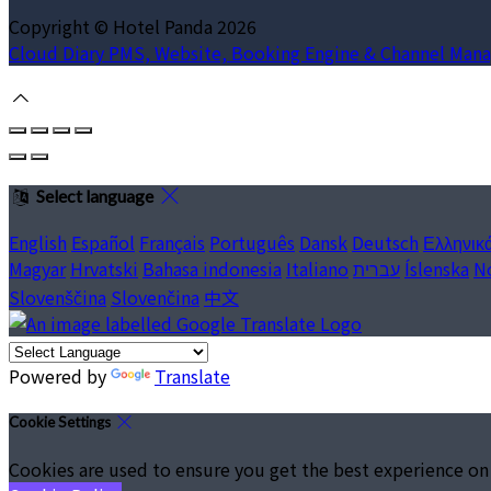
Copyright ©
Hotel Panda 2026
Cloud Diary PMS, Website, Booking Engine & Channel Mana
Select language
English
Español
Français
Português
Dansk
Deutsch
Ελληνικ
Magyar
Hrvatski
Bahasa indonesia
Italiano
עברית
Íslenska
N
Slovenščina
Slovenčina
中文
Powered by
Translate
Cookie Settings
Cookies are used to ensure you get the best experience on