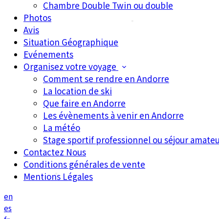
Chambre Double Twin ou double
•
Photos
•
•
Avis
Situation Géographique
Evénements
Organisez votre voyage
•
Comment se rendre en Andorre
La location de ski
Que faire en Andorre
Les évènements à venir en Andorre
La météo
Stage sportif professionnel ou séjour amateu
Contactez Nous
Conditions générales de vente
Mentions Légales
en
es