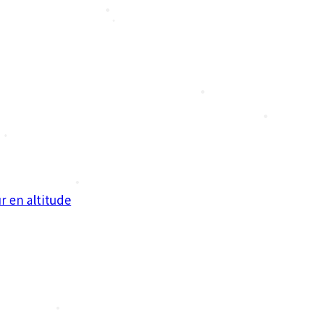
•
•
•
r en altitude
•
•
•