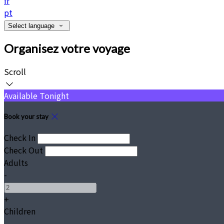
fr
pt
•
Select language
Organisez votre voyage
Scroll
Available Tonight
Book your stay
Check In
Check Out
Adults
-
+
Children
-