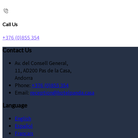
Call Us
+376 (0)855 354
Contact Us
Av. del Consell General,
11, AD200 Pas de la Casa,
Andorra
Phone:
+376 (0)855 354
Email:
reception@hotelpanda.casa
Language
English
Español
Français