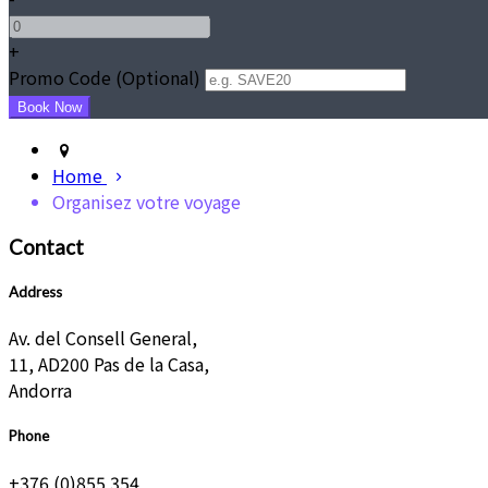
+
Promo Code (Optional)
Home
Organisez votre voyage
Contact
Address
Av. del Consell General,
11, AD200 Pas de la Casa,
Andorra
Phone
+376 (0)855 354