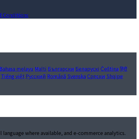
d Conditions
Bahasa melayu
Malti
Български
Беларускі
Čeština
हिंदी
Tiếng việt
Русский
Română
Svenska
Српски
Shqipe
al language where available, and e-commerce analytics.