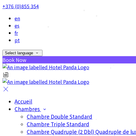
+376 (0)855 354
•
en
•
es
fr
pt
•
•
Select language
Book Now
•
•
•
•
•
Accueil
Chambres
Chambre Double Standard
Chambre Triple Standard
Chambre Quadruple (2 Dbl) Quadruple de lu