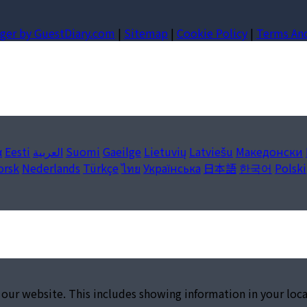
ger by GuestDiary.com
|
Sitemap
|
Cookie Policy
|
Terms An
ά
Eesti
العربية
Suomi
Gaeilge
Lietuvių
Latviešu
Македонски
orsk
Nederlands
Türkçe
ไทย
Українська
日本語
한국어
Polski
 our website. This includes showing information in your loc